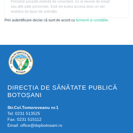
Folosind această metodă de conectare, nu ai nevoie de email
sau alte date personale, însă vei putea accesa doar un set
restrâns de tipuri de solicitări.
Prin autentificare declar că sunt de acord cu
termenii și condițiile.
DIRECȚIA DE SĂNĂTATE PUBLICĂ
BOTOȘANI
Str.Col.Tomoroveanu nr.1
Tel: 0231 513525
Fax: 0231 515112
Email:
office@dspbotosani.ro